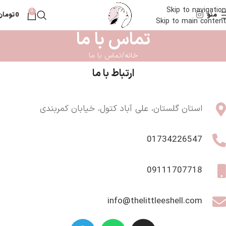
ضمانت اصالت ليتل شل ارسال ٢ الي ٧ روز كاري ب كل ايران
Skip to navigation
0
منو
0
تومان
Skip to main content
تماس با ما
خانه
تماس با ما
ارتباط با ما
استان گلستان، علی آباد کتول، خیابان کمربندی
01734226547
09111707718
info@thelittleeshell.com