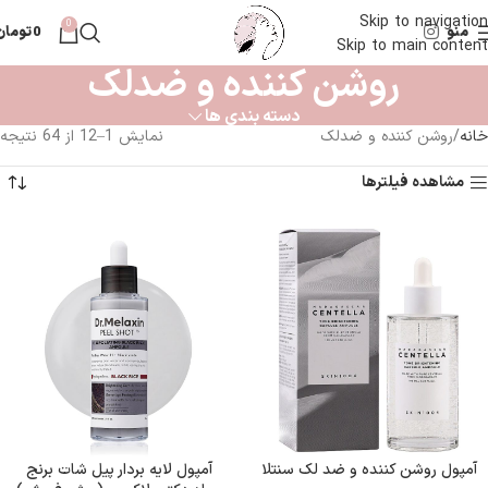
ضمانت اصالت ليتل شل ارسال ٢ الي ٧ روز كاري ب كل ايران
Skip to navigation
0
منو
0
تومان
Skip to main content
روشن کننده و ضدلک
دسته بندی ها
خانه
روشن کننده و ضدلک
نمایش 1–12 از 64 نتیجه
مشاهده فیلترها
آمپول روشن کننده و ضد لک سنتلا
آمپول لایه بردار پیل شات برنج