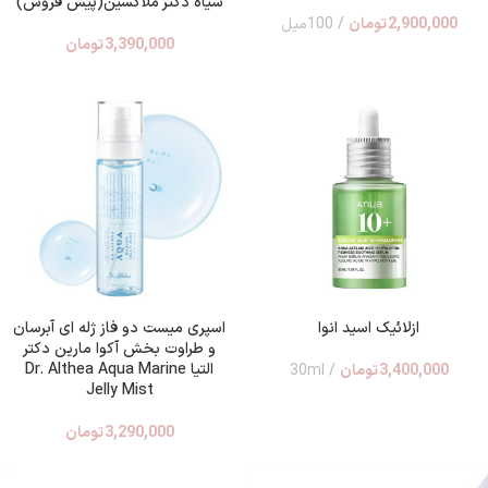
سیاه دکتر ملاکسین(پیش فروش)
2,900,000
تومان
100میل
3,390,000
تومان
ازلائیک اسید انوا
اسپری میست دو فاز ژله ای آبرسان
و طراوت بخش آکوا مارین دکتر
التیا Dr. Althea Aqua Marine
3,400,000
تومان
30ml
Jelly Mist
3,290,000
تومان