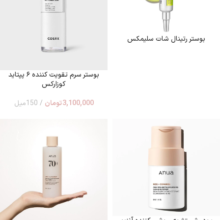
بوستر رتینال شات سلیمکس
بوستر سرم تقویت کننده ۶ پپتاید
کوزارکس
3,100,000
تومان
150میل