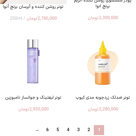
پودر شستشوی روشن کننده آنزیم
برنج انوا
تونر روشن کننده و آبرسان برنج آنوا
2,300,000
تومان
2,780,000
تومان
250ml
تونر ضدلک زردچوبه مدی کیوب
تونر لیفتینگ و جوانساز نامبوزین
3,280,000
تومان
2,950,000
تومان
→
6
5
4
3
2
1