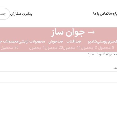
پیگیری سفارش
اره ما
تماس با ما
جوان ساز
ک
سرم پوستی
شامپو
ضدآفتاب
ضدجوش
محصولات آرایشی
محصولات جو
8 محصول
3 محصول
11 محصول
20 محصول
1 محصول
30 محصول
ورده “جوان ساز”
.