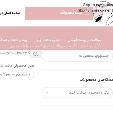
ضمانت اصالت ليتل شل ارسال ٢ الي ٧ روز كاري ب كل ايران
Skip to navigation
Skip to main content
دسته محصولات
صفحه اصلی
درب
مراقبت از پوست
آبرسان
ترمیم کننده
تونر
روشن کننده و ضدل
100 محصول
34 محصول
45 محصول
6 محصول
64 محصول
خانه
محصولات برچسب خ
هیچ محصولی یافت نشد
دسته‌های محصولات