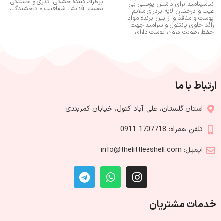
برطرف کننده خشکی، کدری و خستگی
نیاسینامید برای داشتن پوستی بی
پوست افزایش شفافیت و درخشندگی
عیب و درخشان لایه بردرای ملایم
تقویت و محافظت از سددفاعی پوست
پوست و منافذ و از بین برنده مواد
یکنواخت کننده ناهماهنگی های پوست
زائد حاوی پانتنول و سرامید جهت
از بین برنده جای جوش، لک و قرمزی
حفظ رطوبت درون پوست دارای
حفظ خاصیت ارتجاعی پوست بهبود
خواص ضد لک و روشن کنندگی عالی
ظاهر خطوط ریز و چین و چروک ها
انتی اکسیدان و جلوگیری از پیری
تسکین دهنده و التیام بخش کنترل
پوست کمک به ترمیم سریعتر پوست
ترشح چربی و جلوگیری از ایجاد جوش
هموار و یک دست کننده بافت پوست
کمک به ترمیم پوست دارای خواص
کمک به بهبود چروک های ناشی از
آنتی اکسیدانی قوی ضد قرمزی و
خشکی مناسب برای انواع پوست
التهاب غیر جوشزا فاقد عطر بدون
بخصوص پوست های کدر و کم آب
ارتباط با ما
تست حیوانی مناسب انواع پوست
حجم : 250 میل ساخت کشور : کره
جنوبی
استان گلستان، علی آباد کتول، خیابان کمربندی
تلفن همراه: 1707718 0911
ایمیل: info@thelittleeshell.com
خدمات مشتریان