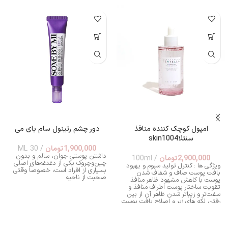
امپول کوچک کننده منافذ
دور چشم رتینول سام بای می
سنتلاskin1004
1,900,000
تومان
30 ML
داشتن پوستی جوان، سالم و بدون
2,900,000
تومان
100ml
چین‌وچروک یکی از دغدغه‌های اصلی
ویژگی ها : کنترل تولید سبوم و بهبود
بسیاری از افراد است، خصوصاً وقتی
بافت پوست صاف و شفاف شدن
صحبت از ناحیه
پوست با کاهش مشهود ظاهر منافذ
تقویت ساختار پوست اطراف منافذ و
سفت‌تر و زیباتر شدن ظاهر آن از بین
رفتن لکه های زبر و اصلاح بافت پوست
و یکدست شدن آن احساس طراوت
فوری برای پوست خسته یا کدر آبرسانی
عمیق بدون احساس سنگینی،