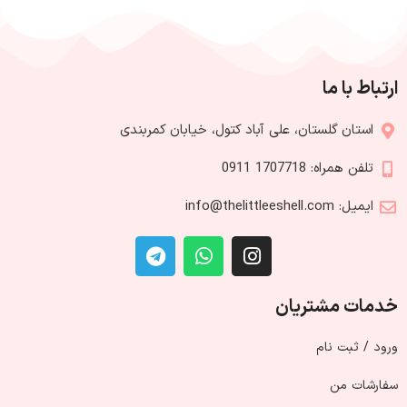
چسبندگی و یا چرب بودن کاهش
درخشندگی و نگه داشتن آن در
سطحی متعادل و مات در طول روز
بهبود عملکرد سد طبیعی پوست و
محافظت از آن در برابر کم آبی و
آلودگی های محیطی ضد التهاب و
قرمزی و کاهش تحریک به دلیل وجود
ارتباط با ما
سنتلا در ترکیبات سرم مناسب پوست
های چرب، مستعد آکنه و حساس
بسیار مناسب برای پوست های با منافذ
استان گلستان، علی آباد کتول، خیابان کمربندی
بزرگ حجم : 100 میلی لیتر
تلفن همراه: 1707718 0911
ایمیل: info@thelittleeshell.com
خدمات مشتریان
ورود / ثبت نام
سفارشات من